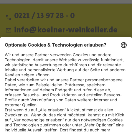
0221 / 13 97 28 - 0
info@koelner-weinkeller.de
Schnellzugriff
ZAHLUNGSMETHODEN
SOCIAL
NEWSLETTER
BESUCHEN SIE UNS