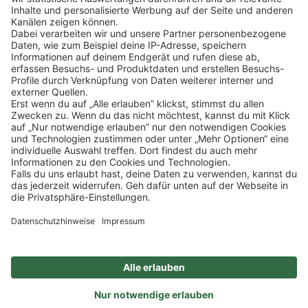
ZAHLUNGSMETHODEN
SOCIAL
NEWSLETTER
BESUCHEN SIE UNS
Alle Preise inkl. gesetzl. Mehrwertsteuer zzgl.
Versandkosten
und ggf.
Nachnahmegebühren, wenn nicht anders angegeben.
Impressum
Datenschutz
AGB
Privatsphäre-Einstellung
Barrierefreiheit
Zertifizierter Bio-Fachhändler
durch DE-ÖKO-006