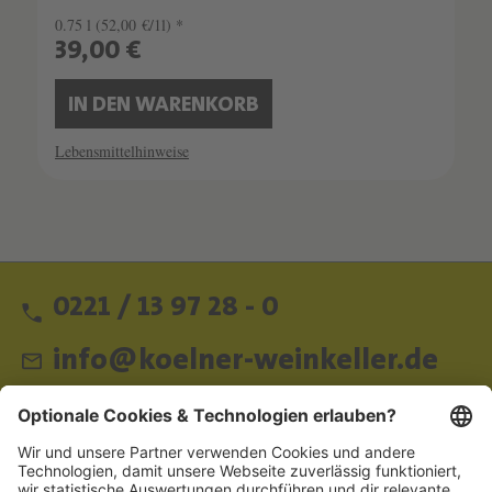
0.75 l
(52,00 €/1l) *
39,00 €
IN DEN WARENKORB
Lebensmittelhinweise
0221 / 13 97 28 - 0
info@koelner-weinkeller.de
Schnellzugriff