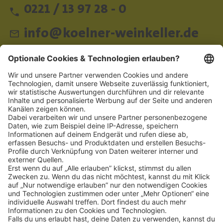
0221 / 13 97 28 - 0
info@koelner-weinkeller.de
Schnellzugriff
ZAHLUNGSMETHODEN
SOCIAL
NEWSLETTER
BESUCHEN SIE UNS
Alle Preise inkl. gesetzl. Mehrwertsteuer zzgl.
Versandkosten
und ggf.