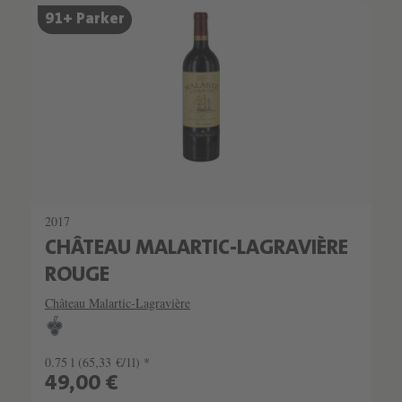
91+ Parker
2017
CHÂTEAU MALARTIC-LAGRAVIÈRE
ROUGE
Château Malartic-Lagravière
0.75 l
(65,33 €/1l) *
49,00 €