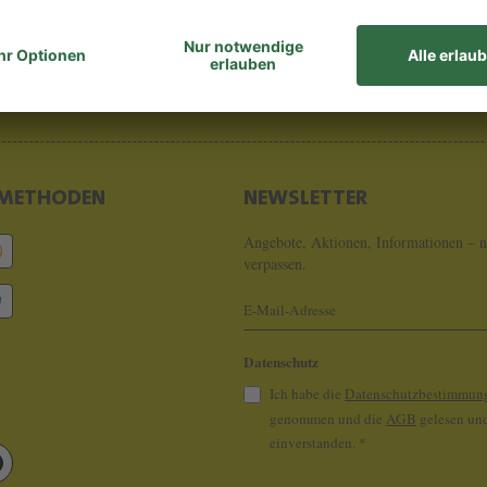
8 - 0
info@koeln
METHODEN
NEWSLETTER
Angebote, Aktionen, Informationen – n
verpassen.
Datenschutz
Ich habe die
Datenschutzbestimmun
genommen und die
AGB
gelesen und
einverstanden.
*