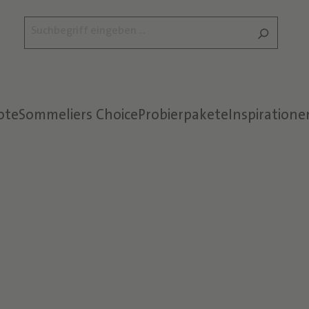
ote
Sommeliers Choice
Probierpakete
Inspiratione
Text überspringen