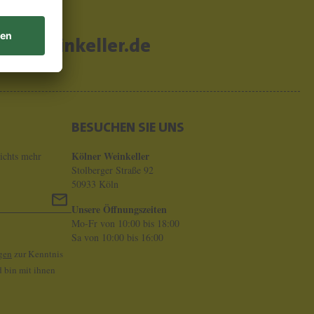
er-weinkeller.de
BESUCHEN SIE UNS
Kölner Weinkeller
ichts mehr
Stolberger Straße 92
50933 Köln
Unsere Öffnungszeiten
Mo-Fr von 10:00 bis 18:00
Sa von 10:00 bis 16:00
gen
zur Kenntnis
 bin mit ihnen