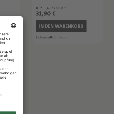
0.75 l
(42,53 €/1l) *
31,90 €
B
IN DEN WARENKORB
Lebensmittelhinweise