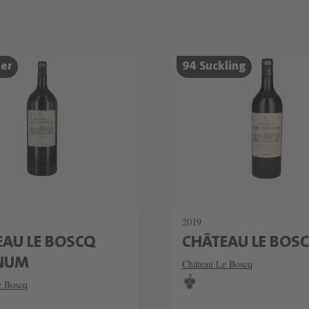
ker
94 Suckling
2019
EAU LE BOSCQ
CHÂTEAU LE BOS
NUM
Château Le Boscq
e Boscq