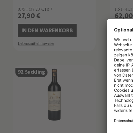
0.75 l
(37,20 €/1l) *
1.5 l
(41,3
27,90 €
62,00
IN DEN WARENKORB
IN D
Lebensmittelhinweise
Lebensmitt
92 Suckling
90 Par