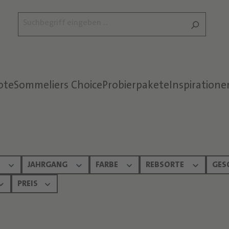
ote
Sommeliers Choice
Probierpakete
Inspiratione
Text überspringen
N
JAHRGANG
FARBE
REBSORTE
GES
PREIS