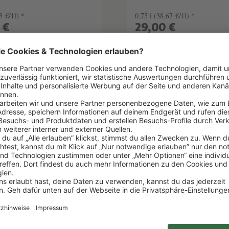
3 €/1l) *
0.75 l
(38,67 €/1l) *
 €
29,00 €
EN WARENKORB
IN DEN WARENKOR
elhinweise
Lebensmittelhinweise
ker
90 Parker