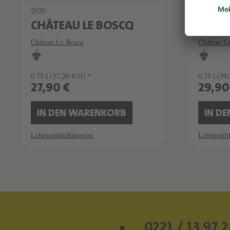
2020
2022
CHÂTEAU LE BOSCQ
CHÂT
Château Le Boscq
Château L
0.75 l
(37,20 €/1l) *
0.75 l
(39,
27,90 €
29,90
IN DEN WARENKORB
IN D
Lebensmittelhinweise
Lebensmitt
0221 / 13 97 2