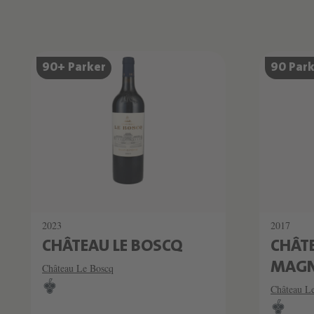
Produktliste überspringen
90+ Parker
90 Par
2023
2017
CHÂTEAU LE BOSCQ
CHÂT
MAG
Château Le Boscq
Château L