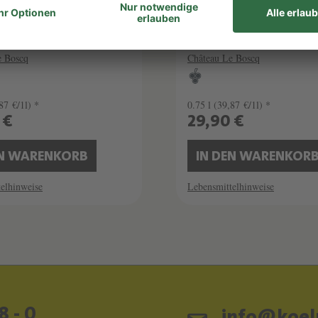
2017
EAU LE BOSCQ
CHÂTEAU LE BOS
e Boscq
Château Le Boscq
87 €/1l) *
0.75 l
(39,87 €/1l) *
 €
29,90 €
EN WARENKORB
IN DEN WARENKOR
elhinweise
Lebensmittelhinweise
8 - 0