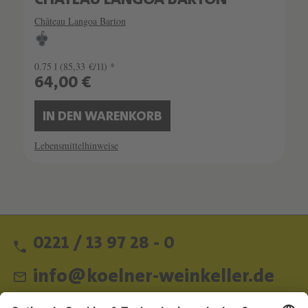
CHÂTEAU LANGOA BARTON
Château Langoa Barton
0.75 l
(85,33 €/1l) *
64,00 €
IN DEN WARENKORB
Lebensmittelhinweise
0221 / 13 97 28 - 0
info@koelner-weinkeller.de