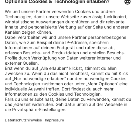
Schnellzugriff
ZAHLUNGSMETHODEN
SOCIAL
NEWSLETTER
BESUCHEN SIE UNS
Alle Preise inkl. gesetzl. Mehrwertsteuer zzgl.
Versandkosten
und ggf.
Nachnahmegebühren, wenn nicht anders angegeben.
Impressum
Datenschutz
AGB
Privatsphäre-Einstellung
Barrierefreiheit