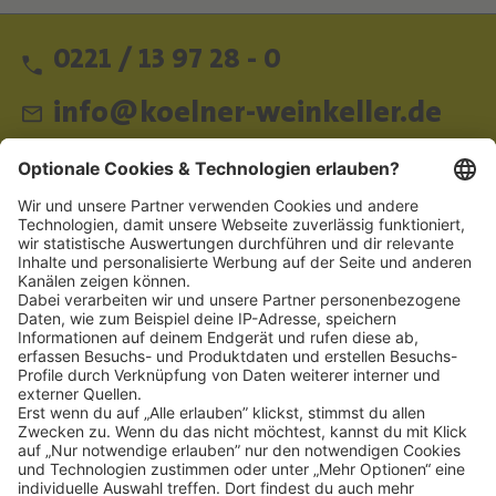
0221 / 13 97 28 - 0
info@koelner-weinkeller.de
Schnellzugriff
ZAHLUNGSMETHODEN
SOCIAL
NEWSLETTER
BESUCHEN SIE UNS