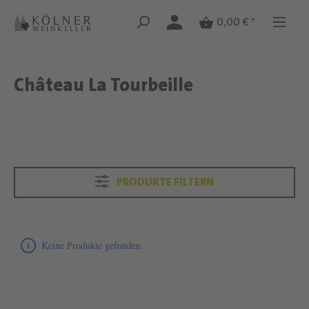
Zum Hauptinhalt springen
Zum Hauptinhalt springen
0,00 € *
Château La Tourbeille
Text überspringen
Text überspringen
PRODUKTE FILTERN
Produktliste überspringen
Keine Produkte gefunden.