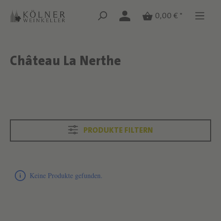
Zum Hauptinhalt springen
Zum Hauptinhalt springen
0,00 € *
Château La Nerthe
Text überspringen
Text überspringen
PRODUKTE FILTERN
Produktliste überspringen
Keine Produkte gefunden.