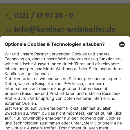
0221 / 13 97 28 - 0
info@koelner-weinkeller.de
Schnellzugriff
ZAHLUNGSMETHODEN
SOCIAL
NEWSLETTER
BESUCHEN SIE UNS