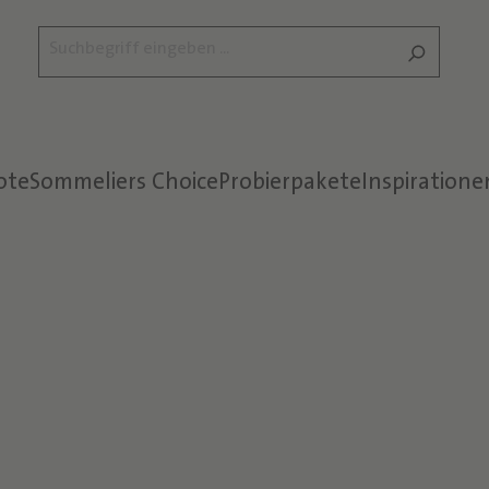
ote
Sommeliers Choice
Probierpakete
Inspiratione
Text überspringen