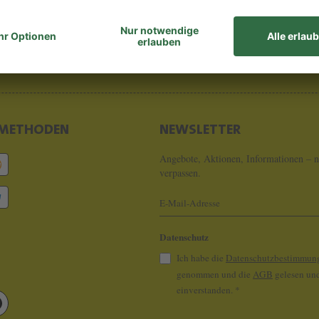
8 - 0
info@koeln
METHODEN
NEWSLETTER
Angebote, Aktionen, Informationen – n
verpassen.
Datenschutz
Ich habe die
Datenschutzbestimmun
genommen und die
AGB
gelesen und
einverstanden.
*