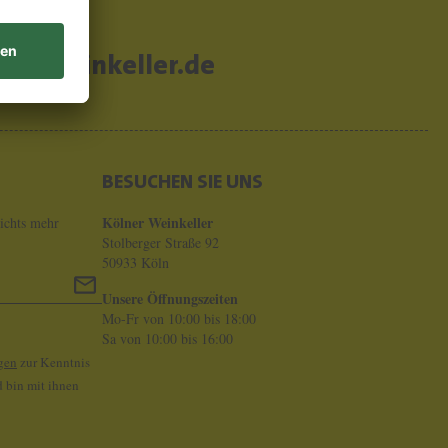
er-weinkeller.de
BESUCHEN SIE UNS
Kölner Weinkeller
ichts mehr
Stolberger Straße 92
50933 Köln
Unsere Öffnungszeiten
Mo-Fr von 10:00 bis 18:00
Sa von 10:00 bis 16:00
gen
zur Kenntnis
 bin mit ihnen