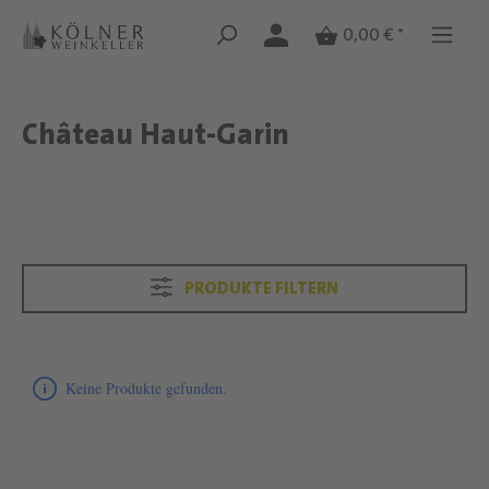
Zum Hauptinhalt springen
Zum Hauptinhalt springen
0,00 € *
Château Haut-Garin
Text überspringen
Text überspringen
PRODUKTE FILTERN
Produktliste überspringen
Keine Produkte gefunden.