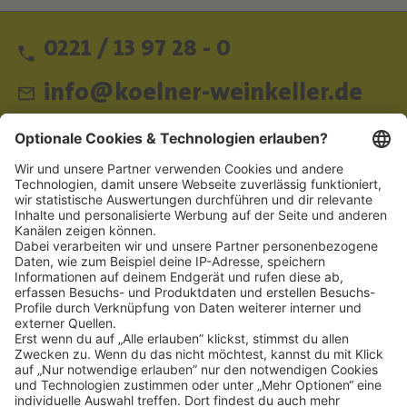
0221 / 13 97 28 - 0
info@koelner-weinkeller.de
Schnellzugriff
ZAHLUNGSMETHODEN
SOCIAL
NEWSLETTER
BESUCHEN SIE UNS