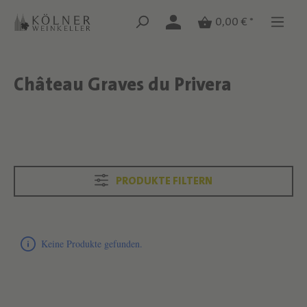
Zum Hauptinhalt springen
Zum Hauptinhalt springen
0,00 € *
Château Graves du Privera
Text überspringen
Text überspringen
PRODUKTE FILTERN
Produktliste überspringen
Keine Produkte gefunden.