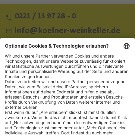
0221 / 13 97 28 - 0
info@koelner-weinkeller.de
Schnellzugriff
ZAHLUNGSMETHODEN
SOCIAL
NEWSLETTER
BESUCHEN SIE UNS