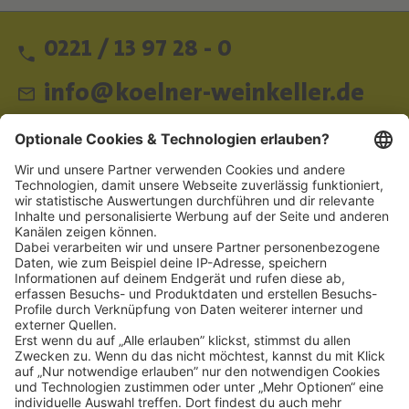
0221 / 13 97 28 - 0
info@koelner-weinkeller.de
Schnellzugriff
ZAHLUNGSMETHODEN
SOCIAL
NEWSLETTER
BESUCHEN SIE UNS