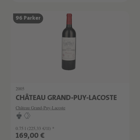
SCHATZKAMMER
96 Parker
SEHR LIMITIERT
2005
CHÂTEAU GRAND-PUY-LACOSTE
Château Grand-Puy-Lacoste
0.75 l
(225,33 €/1l) *
169,00 €