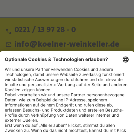
0221 / 13 97 28 - 0
info@koelner-weinkeller.de
Schnellzugriff
ZAHLUNGSMETHODEN
SOCIAL
NEWSLETTER