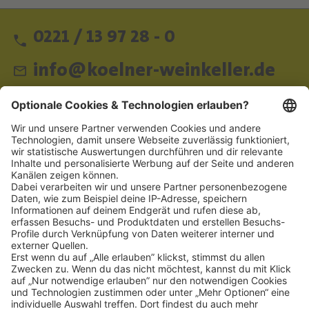
0221 / 13 97 28 - 0
info@koelner-weinkeller.de
Schnellzugriff
ZAHLUNGSMETHODEN
SOCIAL
NEWSLETTER
BESUCHEN SIE UNS