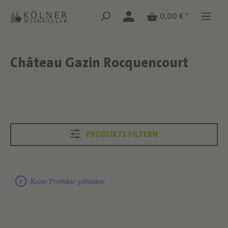
Zum Hauptinhalt springen
Zum Hauptinhalt springen
0,00 € *
Château Gazin Rocquencourt
Text überspringen
Text überspringen
PRODUKTE FILTERN
Produktliste überspringen
Keine Produkte gefunden.