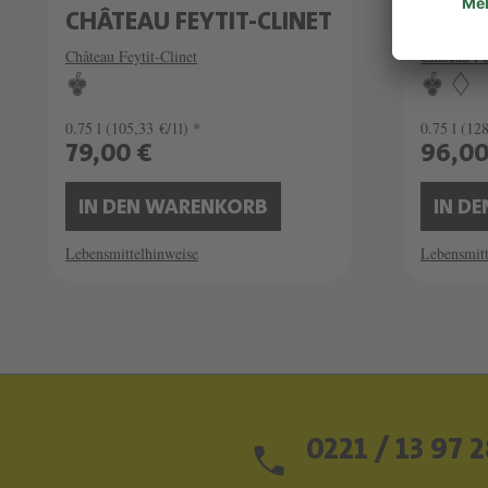
CHÂTEAU FEYTIT-CLINET
CHÂTE
Château Feytit-Clinet
Château Fe
0.75 l
(105,33 €/1l) *
0.75 l
(128
79,00 €
96,0
IN DEN WARENKORB
IN D
Lebensmittelhinweise
Lebensmitt
0221 / 13 97 2