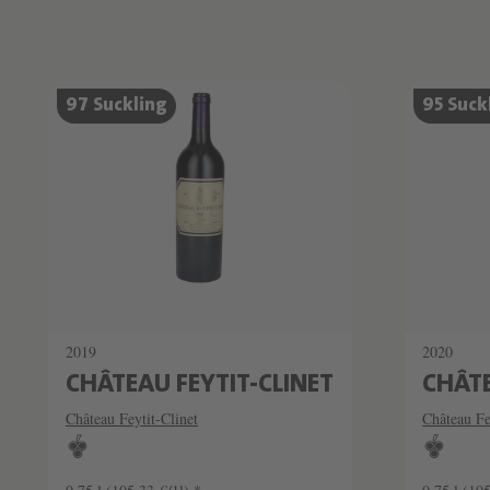
Produktliste überspringen
97 Suckling
95 Suck
2019
2020
CHÂTEAU FEYTIT-CLINET
CHÂTE
Château Feytit-Clinet
Château Fe