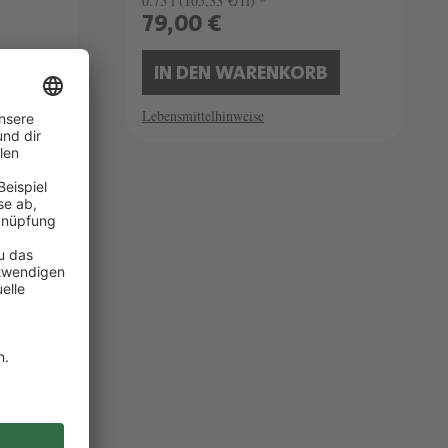
0.75 l
(105,33 €/1l) *
79,00 €
B
IN DEN WARENKORB
Lebensmittelhinweise