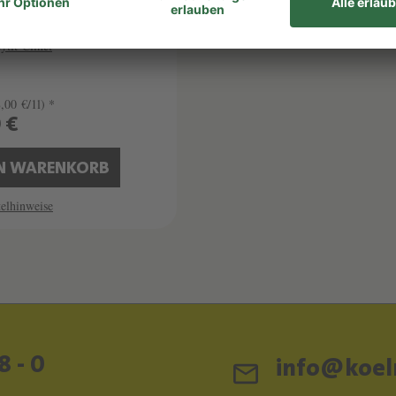
AU FEYTIT-CLINET
ytit-Clinet
,00 €/1l) *
0 €
EN WARENKORB
elhinweise
8 - 0
info@koeln