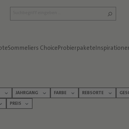
ote
Sommeliers Choice
Probierpakete
Inspiratione
Text überspringen
N
JAHRGANG
FARBE
REBSORTE
GES
PREIS