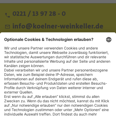
0221 / 13 97 28 - 0
info@koelner-weinkeller.de
Schnellzugriff
ZAHLUNGSMETHODEN
SOCIAL
NEWSLETTER
BESUCHEN SIE UNS