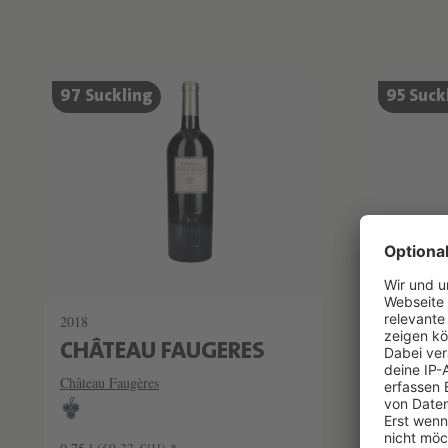
Produktliste überspringen
97 Suckling
95 Suck
2018
2015
CHÂTEAU FAUGERES
CHÂT
Château Faugères
Château Fa