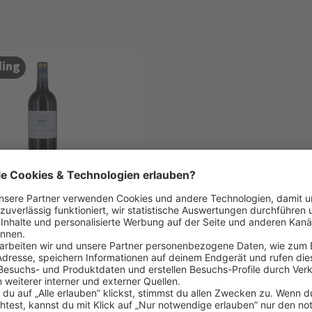
ling
EAU FAUGERES
ugères