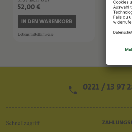
0.75 l
(69,33 €/1l) *
0.75 l
(72,
52,00 €
54,00
IN DEN WARENKORB
IN D
Lebensmittelhinweise
Lebensmitt
0221 / 13 97 2
Schnellzugriff
ZAHLUNGS