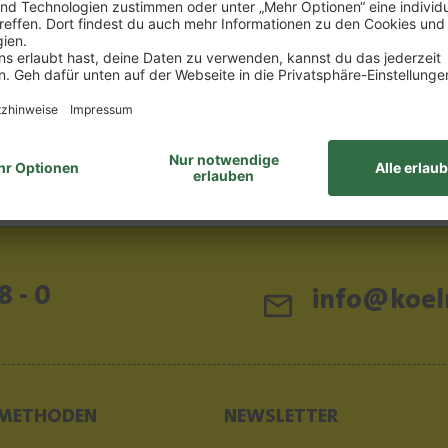
00 €/1l) *
 €
EN WARENKORB
elhinweise
8 - 0
info@koeln
METHODEN
NEWSLETTER