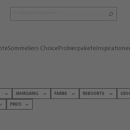
ote
Sommeliers Choice
Probierpakete
Inspiratione
Text überspringen
N
JAHRGANG
FARBE
REBSORTE
GES
PREIS