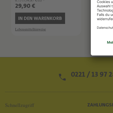
0.75 l
(39,87 €/1l) *
29,90 €
IN DEN WARENKORB
Lebensmittelhinweise
0221 / 13 97 2
Schnellzugriff
ZAHLUNGS