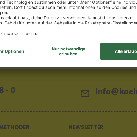
8 - 0
info@koeln
METHODEN
NEWSLETTER