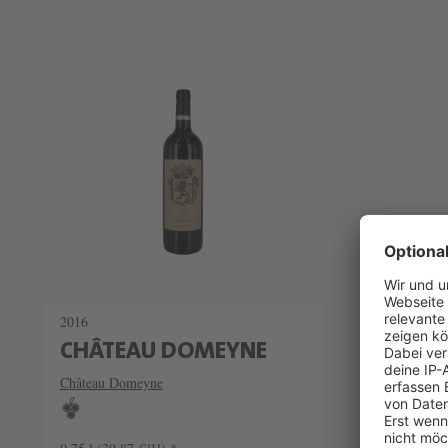
Produktliste überspringen
2016
CHÂTEAU DOMEYNE
Château Domeyne