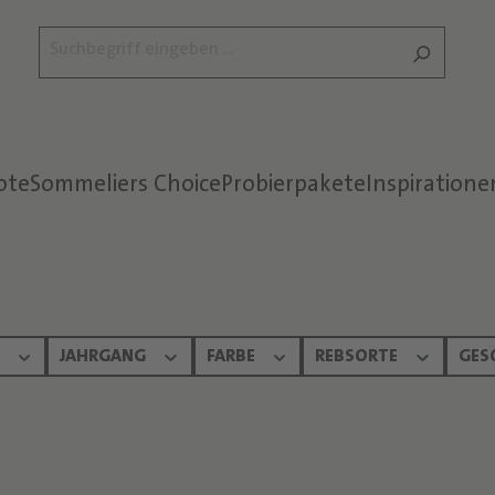
ote
Sommeliers Choice
Probierpakete
Inspiratione
Text überspringen
N
JAHRGANG
FARBE
REBSORTE
GES