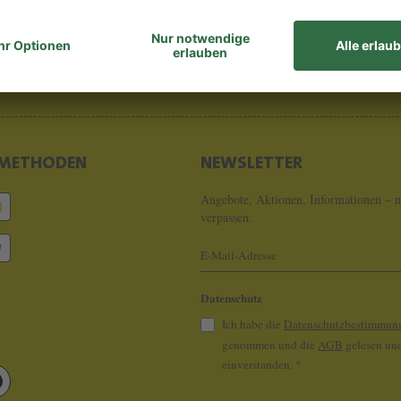
8 - 0
info@koeln
METHODEN
NEWSLETTER
Angebote, Aktionen, Informationen – n
verpassen.
Datenschutz
Ich habe die
Datenschutzbestimmun
genommen und die
AGB
gelesen und
einverstanden.
*