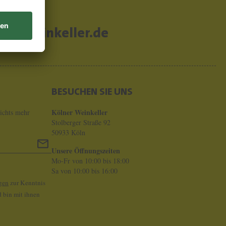
er-weinkeller.de
BESUCHEN SIE UNS
Kölner Weinkeller
ichts mehr
Stolberger Straße 92
50933 Köln
Unsere Öffnungszeiten
Mo-Fr von 10:00 bis 18:00
Sa von 10:00 bis 16:00
gen
zur Kenntnis
 bin mit ihnen