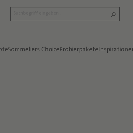
ote
Sommeliers Choice
Probierpakete
Inspiratione
Text überspringen