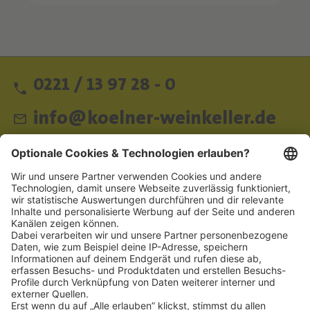
0221 / 13 97 28 - 0
info@koelner-weinkeller.de
Schnellzugriff
ZAHLUNGSMETHODEN
SOCIAL
NEWSLETTER