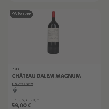
93 Parker
2018
CHÂTEAU DALEM MAGNUM
Château Dalem
1.5 l
(39,33 €/1l) *
59,00 €