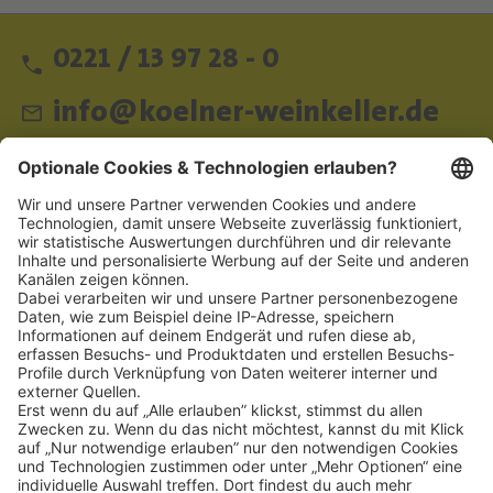
0221 / 13 97 28 - 0
info@koelner-weinkeller.de
Schnellzugriff
ZAHLUNGSMETHODEN
SOCIAL
NEWSLETTER
BESUCHEN SIE UNS