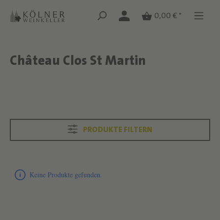
Zum Hauptinhalt springen
Zum Hauptinhalt springen
0,00 € *
Château Clos St Martin
Text überspringen
Text überspringen
PRODUKTE FILTERN
Produktliste überspringen
Keine Produkte gefunden.