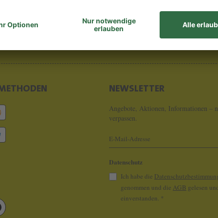
8 - 0
info@koeln
METHODEN
NEWSLETTER
Angebote, Aktionen, Informationen – n
verpassen.
Datenschutz
Ich habe die
Datenschutzbestimmun
genommen und die
AGB
gelesen und
einverstanden.
*