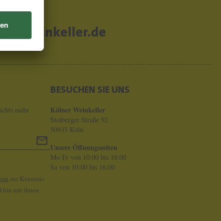
er-weinkeller.de
BESUCHEN SIE UNS
Kölner Weinkeller
ichts mehr
Stolberger Straße 92
50933 Köln
Unsere Öffnungszeiten
Mo-Fr von 10:00 bis 18:00
Sa von 10:00 bis 16:00
gen
zur Kenntnis
 bin mit ihnen