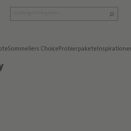
ote
Sommeliers Choice
Probierpakete
Inspiratione
y
Text überspringen