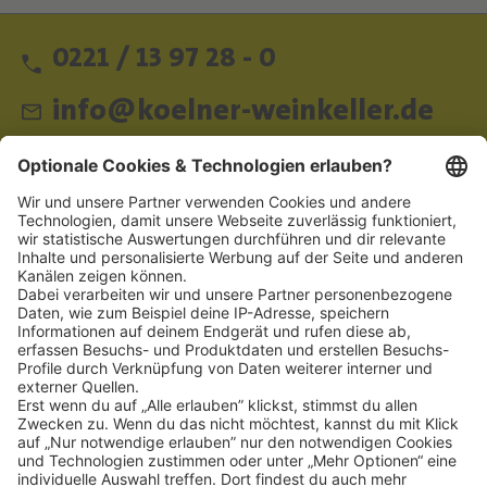
0221 / 13 97 28 - 0
info@koelner-weinkeller.de
Schnellzugriff
ZAHLUNGSMETHODEN
SOCIAL
NEWSLETTER
BESUCHEN SIE UNS