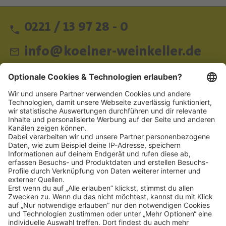
0221 / 13 97 28 - 0
info@koelner-weinkeller.de
Schnellzugriff
ZAHLUNGSMETHODEN
SOCIAL
NEWSLETTER
BESUCHEN SIE UNS