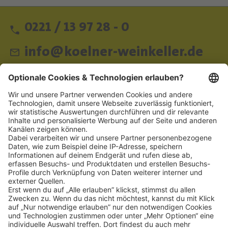
0221 / 13 97 28 - 0
info@koelner-weinkeller.de
Schnellzugriff
ZAHLUNGSMETHODEN
SOCIAL
NEWSLETTER
BESUCHEN SIE UNS