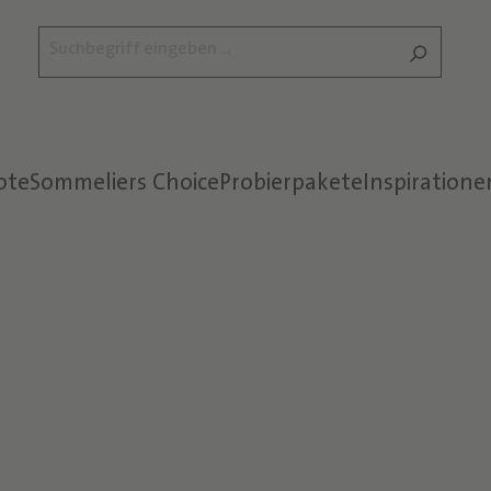
ote
Sommeliers Choice
Probierpakete
Inspiratione
Text überspringen