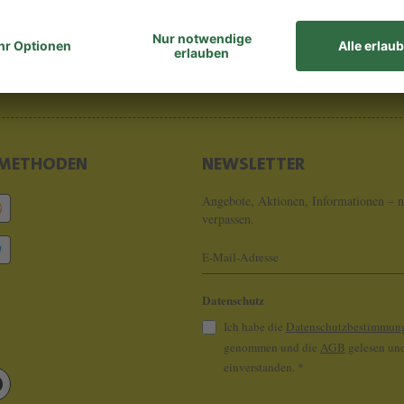
8 - 0
info@koeln
METHODEN
NEWSLETTER
Angebote, Aktionen, Informationen – n
verpassen.
Datenschutz
Ich habe die
Datenschutzbestimmun
genommen und die
AGB
gelesen und
einverstanden.
*