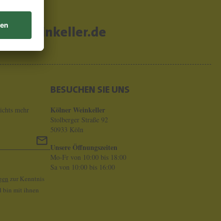
er-weinkeller.de
BESUCHEN SIE UNS
Kölner Weinkeller
ichts mehr
Stolberger Straße 92
50933 Köln
Unsere Öffnungszeiten
Mo-Fr von 10:00 bis 18:00
Sa von 10:00 bis 16:00
gen
zur Kenntnis
 bin mit ihnen