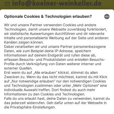
info@koelner-weinkeller.de
Schnellzugriff
ZAHLUNGSMETHODEN
SOCIAL
NEWSLETTER
BESUCHEN SIE UNS
Alle Preise inkl. gesetzl. Mehrwertsteuer zzgl.
Versandkosten
und ggf.
Nachnahmegebühren, wenn nicht anders angegeben.