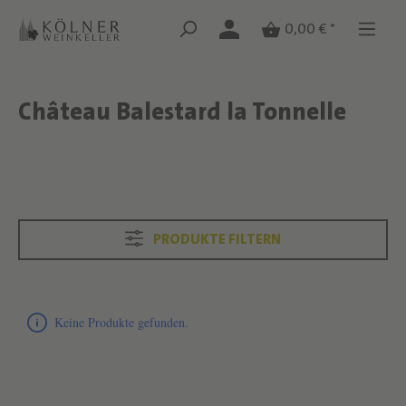
Zum Hauptinhalt springen
Zum Hauptinhalt springen
0,00 € *
Château Balestard la Tonnelle
Text überspringen
Text überspringen
PRODUKTE FILTERN
Produktliste überspringen
Keine Produkte gefunden.