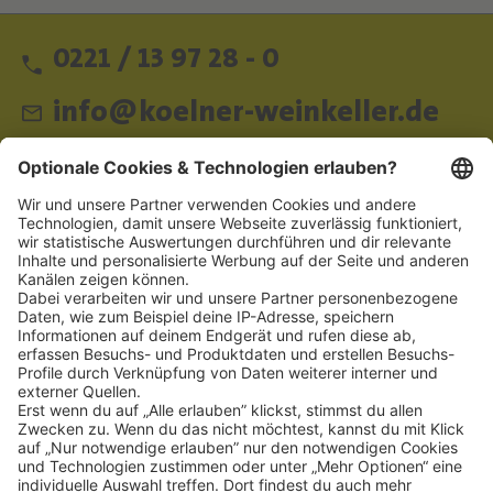
0221 / 13 97 28 - 0
info@koelner-weinkeller.de
Schnellzugriff
ZAHLUNGSMETHODEN
SOCIAL
NEWSLETTER
BESUCHEN SIE UNS