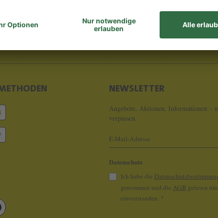
8 - 0
info@koeln
METHODEN
NEWSLETTER
Angebote, Aktionen, Informationen – n
verpassen.
Datenschutz
Ich habe die
Datenschutzbestimmun
genommen und die
AGB
gelesen und
einverstanden.
*