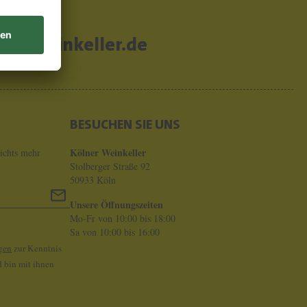
er-weinkeller.de
BESUCHEN SIE UNS
Kölner Weinkeller
ichts mehr
Stolberger Straße 92
50933 Köln
Unsere Öffnungszeiten
Mo-Fr von 10:00 bis 18:00
Sa von 10:00 bis 16:00
gen
zur Kenntnis
 bin mit ihnen