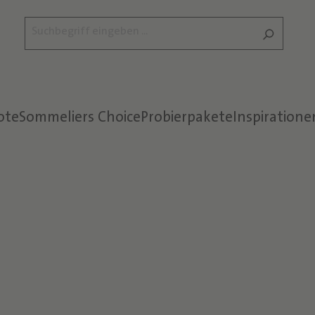
ote
Sommeliers Choice
Probierpakete
Inspiratione
Text überspringen