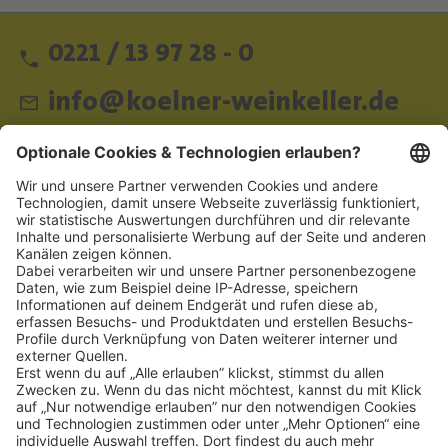
0221 / 13 97 28 - 0
info@koelner-weinkeller.de
Schnellzugriff
ZAHLUNGSMETHODEN
SOCIAL
NEWSLETTER
BESUCHEN SIE UNS