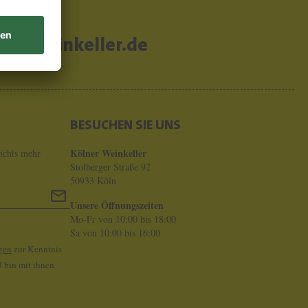
er-weinkeller.de
BESUCHEN SIE UNS
Kölner Weinkeller
ichts mehr
Stolberger Straße 92
50933 Köln
Unsere Öffnungszeiten
Mo-Fr von 10:00 bis 18:00
Sa von 10:00 bis 16:00
gen
zur Kenntnis
 bin mit ihnen