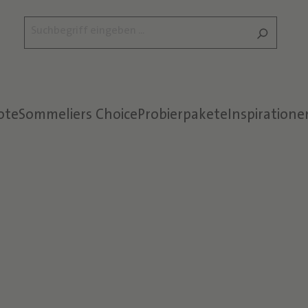
ote
Sommeliers Choice
Probierpakete
Inspiratione
Text überspringen