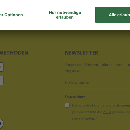
8 - 0
info@koeln
METHODEN
NEWSLETTER
Angebote, Aktionen, Informationen – n
verpassen.
Datenschutz
Ich habe die
Datenschutzbestimmun
genommen und die
AGB
gelesen und
einverstanden.
*