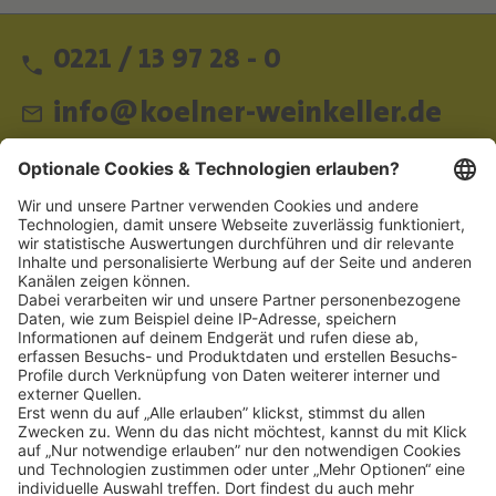
0221 / 13 97 28 - 0
info@koelner-weinkeller.de
Schnellzugriff
ZAHLUNGSMETHODEN
SOCIAL
NEWSLETTER
BESUCHEN SIE UNS