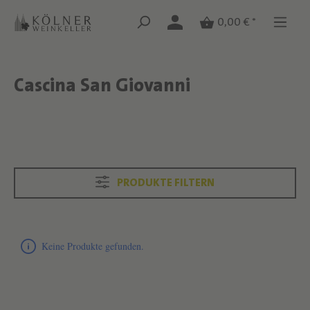
Zum Hauptinhalt springen
Zum Hauptinhalt springen
0,00 € *
Cascina San Giovanni
Text überspringen
Text überspringen
PRODUKTE FILTERN
Produktliste überspringen
Keine Produkte gefunden.