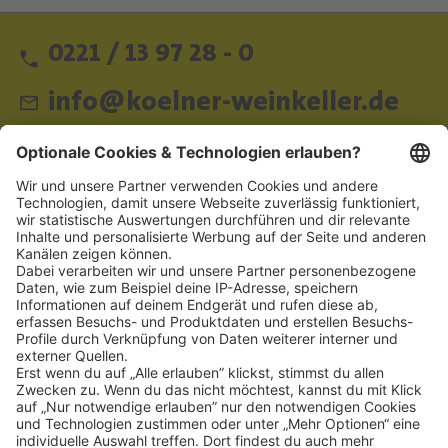
0221 / 13 97 28 - 0
info@koelner-weinkeller.de
Schnellzugriff
ZAHLUNGSMETHODEN
SOCIAL
NEWSLETTER
BESUCHEN SIE UNS