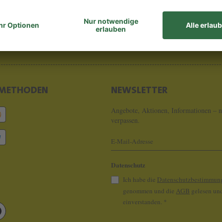
8 - 0
info@koeln
METHODEN
NEWSLETTER
Angebote, Aktionen, Informationen – n
verpassen.
Datenschutz
Ich habe die
Datenschutzbestimmun
genommen und die
AGB
gelesen und
einverstanden.
*