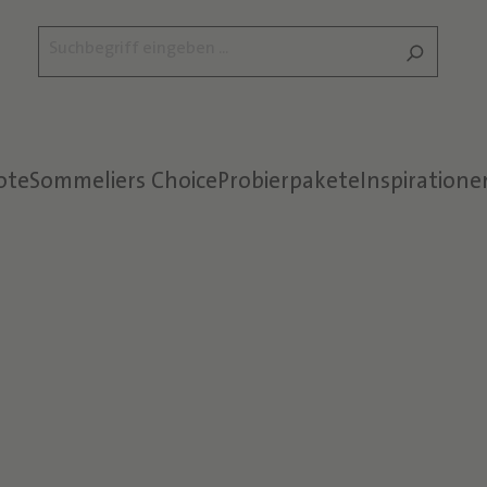
ote
Sommeliers Choice
Probierpakete
Inspiratione
Text überspringen