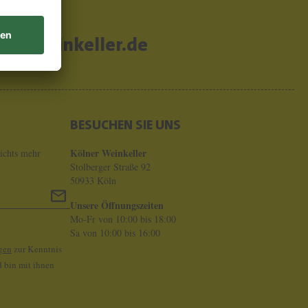
er-weinkeller.de
BESUCHEN SIE UNS
Kölner Weinkeller
ichts mehr
Stolberger Straße 92
50933 Köln
Unsere Öffnungszeiten
Mo-Fr von 10:00 bis 18:00
Sa von 10:00 bis 16:00
gen
zur Kenntnis
 bin mit ihnen