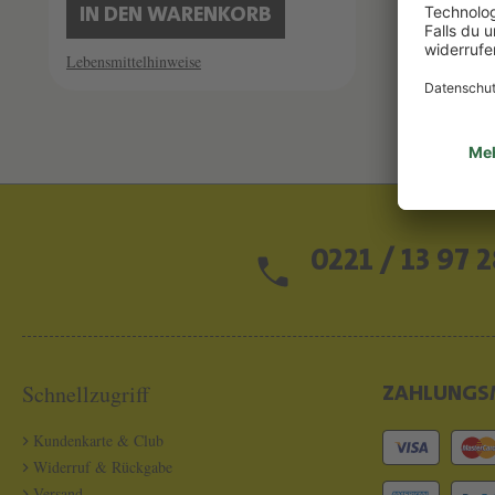
IN DEN WARENKORB
Lebensmittelhinweise
0221 / 13 97 2
Schnellzugriff
ZAHLUNGS
Kundenkarte & Club
Widerruf & Rückgabe
Versand