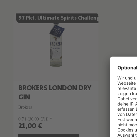
97 Pkt. Ultimate Spirits Challenge
BROKERS LONDON DRY
GIN
Brokers
0.7 l
(30,00 €/1l) *
21,00 €