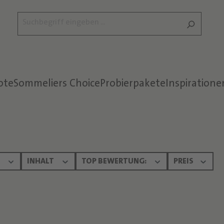
ote
Sommeliers Choice
Probierpakete
Inspiratione
Text überspringen
N
INHALT
TOP BEWERTUNG:
PREIS