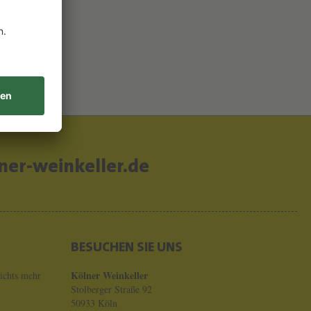
er-weinkeller.de
BESUCHEN SIE UNS
Kölner Weinkeller
ichts mehr
Stolberger Straße 92
50933 Köln