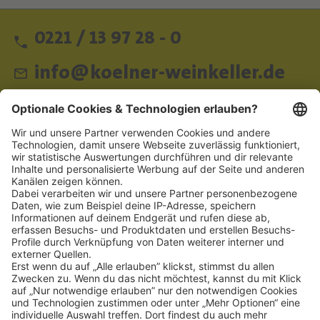
0221 / 13 97 28 - 0
info@koelner-weinkeller.de
Schnellzugriff
ZAHLUNGSMETHODEN
SOCIAL
NEWSLETTER
BESUCHEN SIE UNS