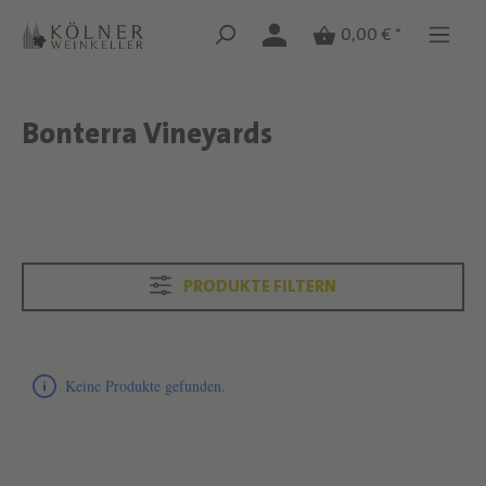
Zum Hauptinhalt springen
Zum Hauptinhalt springen
0,00 € *
Bonterra Vineyards
Text überspringen
Text überspringen
PRODUKTE FILTERN
Produktliste überspringen
Keine Produkte gefunden.