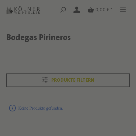
Zum Hauptinhalt springen
Zum Hauptinhalt springen
0,00 € *
Bodegas Pirineros
Text überspringen
Text überspringen
PRODUKTE FILTERN
Produktliste überspringen
Keine Produkte gefunden.