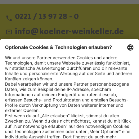
0221 / 13 97 28 - 0
info@koelner-weinkeller.de
Schnellzugriff
ZAHLUNGSMETHODEN
SOCIAL
NEWSLETTER
BESUCHEN SIE UNS