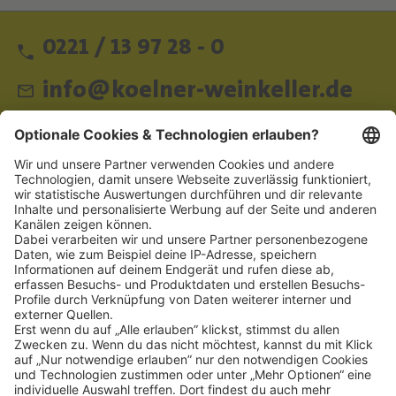
0221 / 13 97 28 - 0
info@koelner-weinkeller.de
Schnellzugriff
ZAHLUNGSMETHODEN
SOCIAL
NEWSLETTER
BESUCHEN SIE UNS