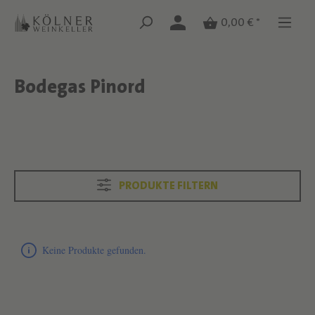
Zum Hauptinhalt springen
Zum Hauptinhalt springen
0,00 € *
Bodegas Pinord
Text überspringen
Text überspringen
PRODUKTE FILTERN
Produktliste überspringen
Keine Produkte gefunden.