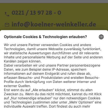
0221 / 13 97 28 - 0
info@koelner-weinkeller.de
Schnellzugriff
ZAHLUNGSMETHODEN
SOCIAL
NEWSLETTER
BESUCHEN SIE UNS