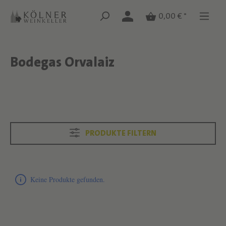
Zum Hauptinhalt springen
Zum Hauptinhalt springen
0,00 € *
Bodegas Orvalaiz
Text überspringen
Text überspringen
PRODUKTE FILTERN
Produktliste überspringen
Keine Produkte gefunden.