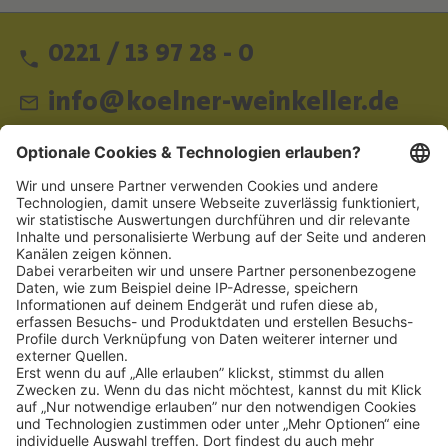
0221 / 13 97 28 - 0
info@koelner-weinkeller.de
Schnellzugriff
ZAHLUNGSMETHODEN
SOCIAL
NEWSLETTER
BESUCHEN SIE UNS