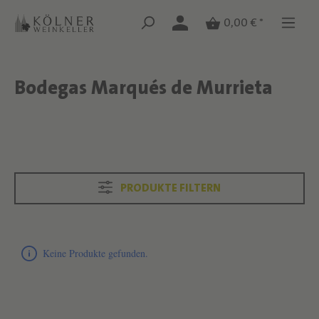
Zum Hauptinhalt springen
Zum Hauptinhalt springen
0,00 € *
Bodegas Marqués de Murrieta
Text überspringen
Text überspringen
PRODUKTE FILTERN
Produktliste überspringen
Keine Produkte gefunden.