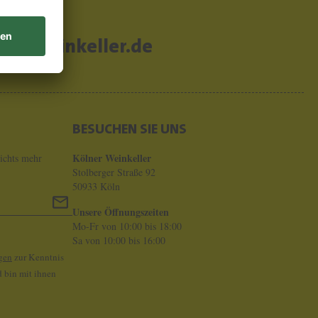
er-weinkeller.de
BESUCHEN SIE UNS
Kölner Weinkeller
ichts mehr
Stolberger Straße 92
50933 Köln
Unsere Öffnungszeiten
Mo-Fr von 10:00 bis 18:00
Sa von 10:00 bis 16:00
gen
zur Kenntnis
 bin mit ihnen