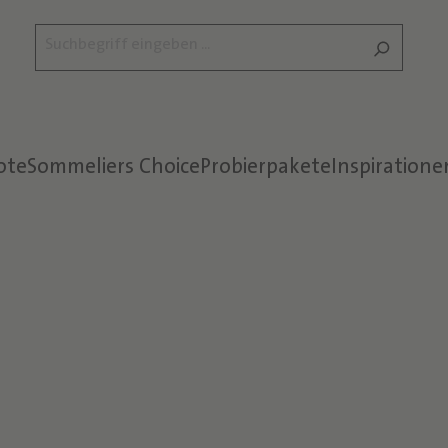
ote
Sommeliers Choice
Probierpakete
Inspiratione
Text überspringen