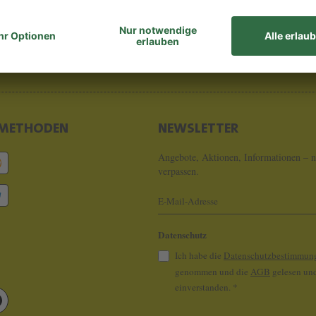
8 - 0
info@koeln
METHODEN
NEWSLETTER
Angebote, Aktionen, Informationen – n
verpassen.
Datenschutz
Ich habe die
Datenschutzbestimmun
genommen und die
AGB
gelesen und
einverstanden.
*