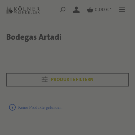
Zum Hauptinhalt springen
Zum Hauptinhalt springen
0,00 € *
Bodegas Artadi
Text überspringen
Text überspringen
PRODUKTE FILTERN
Produktliste überspringen
Keine Produkte gefunden.