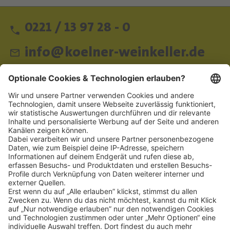
0221 / 13 97 28 - 0
info@koelner-weinkeller.de
Schnellzugriff
ZAHLUNGSMETHODEN
SOCIAL
NEWSLETTER
BESUCHEN SIE UNS