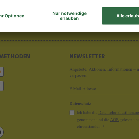
8 - 0
info@koeln
METHODEN
NEWSLETTER
Angebote, Aktionen, Informationen – n
verpassen.
Datenschutz
Ich habe die
Datenschutzbestimmun
genommen und die
AGB
gelesen und
einverstanden.
*