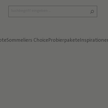
ote
Sommeliers Choice
Probierpakete
Inspiratione
Text überspringen