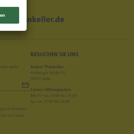
er-weinkeller.de
BESUCHEN SIE UNS
Kölner Weinkeller
ichts mehr
Stolberger Straße 92
50933 Köln
Unsere Öffnungszeiten
Mo-Fr von 10:00 bis 18:00
Sa von 10:00 bis 16:00
gen
zur Kenntnis
 bin mit ihnen