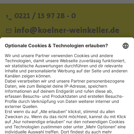
0221 / 13 97 28 - 0
info@koelner-weinkeller.de
Schnellzugriff
ZAHLUNGSMETHODEN
SOCIAL
NEWSLETTER
BESUCHEN SIE UNS