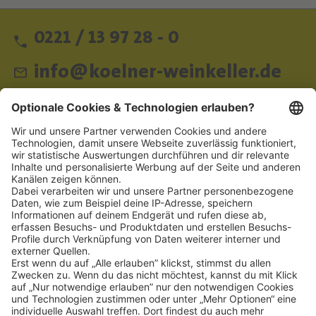
0221 / 13 97 28 - 0
info@koelner-weinkeller.de
Schnellzugriff
ZAHLUNGSMETHODEN
SOCIAL
NEWSLETTER
BESUCHEN SIE UNS