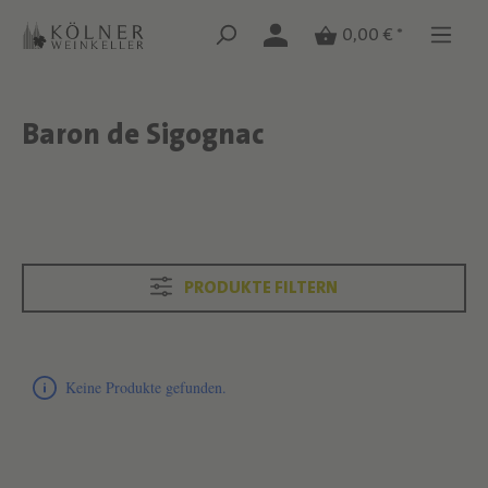
Zum Hauptinhalt springen
Zum Hauptinhalt springen
0,00 € *
Baron de Sigognac
Text überspringen
Text überspringen
PRODUKTE FILTERN
Produktliste überspringen
Keine Produkte gefunden.