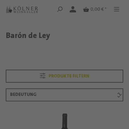
Zum Hauptinhalt springen
Zum Hauptinhalt springen
0,00 € *
Barón de Ley
Text überspringen
Text überspringen
PRODUKTE FILTERN
Produktliste überspringen