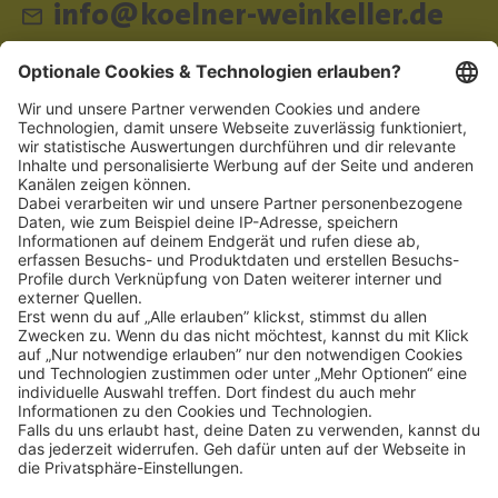
info@koelner-weinkeller.de
Schnellzugriff
ZAHLUNGSMETHODEN
SOCIAL
NEWSLETTER
BESUCHEN SIE UNS
Alle Preise inkl. gesetzl. Mehrwertsteuer zzgl.
Versandkosten
und ggf.
Nachnahmegebühren, wenn nicht anders angegeben.