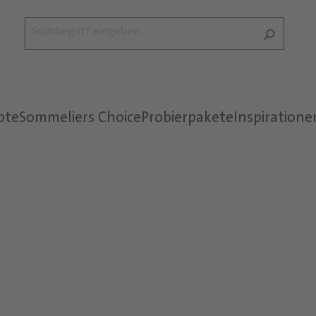
ote
Sommeliers Choice
Probierpakete
Inspiratione
Text überspringen