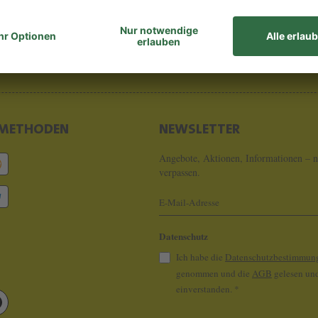
8 - 0
info@koeln
METHODEN
NEWSLETTER
Angebote, Aktionen, Informationen – n
verpassen.
Datenschutz
Ich habe die
Datenschutzbestimmun
genommen und die
AGB
gelesen und
einverstanden.
*