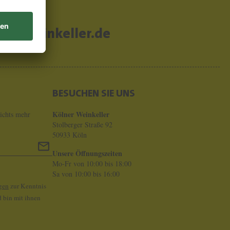
er-weinkeller.de
BESUCHEN SIE UNS
Kölner Weinkeller
ichts mehr
Stolberger Straße 92
50933 Köln
Unsere Öffnungszeiten
Mo-Fr von 10:00 bis 18:00
Sa von 10:00 bis 16:00
gen
zur Kenntnis
 bin mit ihnen