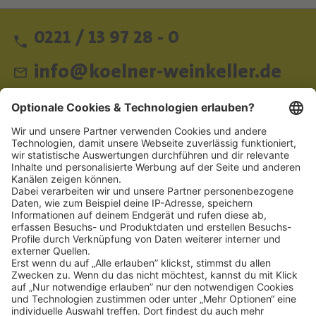
0221 / 13 97 28 - 0
info@koelner-weinkeller.de
Schnellzugriff
ZAHLUNGSMETHODEN
SOCIAL
NEWSLETTER
BESUCHEN SIE UNS