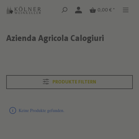
Zum Hauptinhalt springen
Zum Hauptinhalt springen
0,00 € *
Azienda Agricola Calogiuri
Text überspringen
Text überspringen
PRODUKTE FILTERN
Produktliste überspringen
Keine Produkte gefunden.