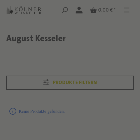
Zum Hauptinhalt springen
Zum Hauptinhalt springen
0,00 € *
August Kesseler
Text überspringen
Text überspringen
PRODUKTE FILTERN
Produktliste überspringen
Keine Produkte gefunden.