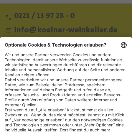
0221 / 13 97 28 - 0
info@koelner-weinkeller.de
Schnellzugriff
ZAHLUNGSMETHODEN
SOCIAL
NEWSLETTER
BESUCHEN SIE UNS