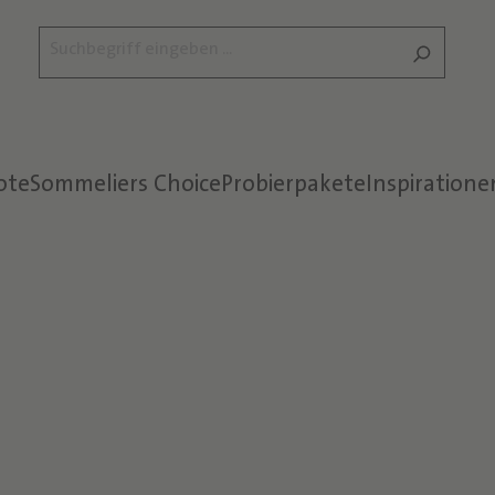
ote
Sommeliers Choice
Probierpakete
Inspiratione
Text überspringen