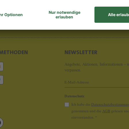
8 - 0
info@koeln
METHODEN
NEWSLETTER
Angebote, Aktionen, Informationen – n
verpassen.
Datenschutz
Ich habe die
Datenschutzbestimmun
genommen und die
AGB
gelesen und
einverstanden.
*