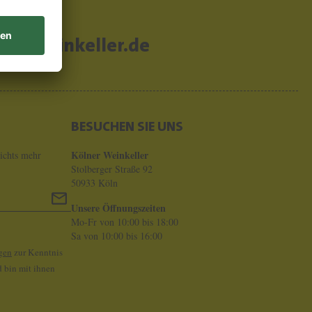
er-weinkeller.de
BESUCHEN SIE UNS
Kölner Weinkeller
ichts mehr
Stolberger Straße 92
50933 Köln
Unsere Öffnungszeiten
Mo-Fr von 10:00 bis 18:00
Sa von 10:00 bis 16:00
gen
zur Kenntnis
 bin mit ihnen